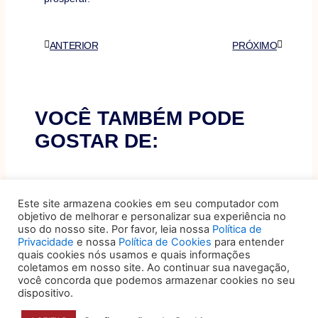
Anterior
Próximo
ANTERIOR
PRÓXIMO
VOCÊ TAMBÉM PODE
GOSTAR DE:
O papel do data storytelling
na tomada de decisão
Este site armazena cookies em seu computador com
objetivo de melhorar e personalizar sua experiência no
Organizações produzem um volume
uso do nosso site. Por favor, leia nossa
Política de
expressivo de dados sobre
Privacidade
e nossa
Política de Cookies
para entender
desempenho, custos, riscos e
quais cookies nós usamos e quais informações
operações, mas a
coletamos em nosso site. Ao continuar sua navegação,
você concorda que podemos armazenar cookies no seu
dispositivo.
5 sinais de que seu jurídico é
eficiente, humano e bem-