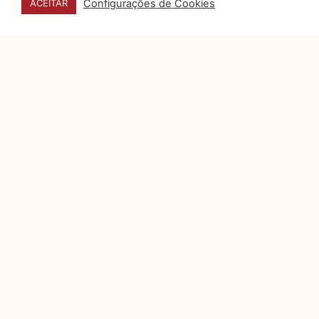
Configurações de Cookies
ACEITAR
posicionado no mercado
Por muito tempo, o departamento
jurídico foi visto como um setor
essencialmente reativo: aquele que
Privacidade e dados pessoais
na campanhas eleitorais
digitais
A Justiça Eleitoral, engajada em
proporcionar um ambiente
regulatório que concilie a
transparência das campanhas