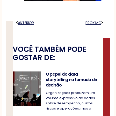
Anterior
ANTERIOR
PRÓXIMO
Próximo
VOCÊ TAMBÉM PODE
GOSTAR DE:
O papel do data
storytelling na tomada de
decisão
Organizações produzem um
volume expressivo de dados
sobre desempenho, custos,
riscos e operações, mas a