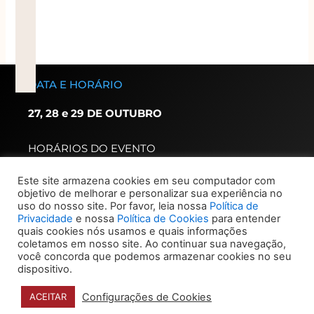
DATA E HORÁRIO
27, 28 e 29 DE OUTUBRO
HORÁRIOS DO EVENTO
Congresso: 09h as 18h30
Este site armazena cookies em seu computador com
(acesso congressista 8h)
objetivo de melhorar e personalizar sua experiência no
Exposição: 8h as 20h
uso do nosso site. Por favor, leia nossa
Política de
(acesso expositor 7h30)
Privacidade
e nossa
Política de Cookies
para entender
quais cookies nós usamos e quais informações
coletamos em nosso site. Ao continuar sua navegação,
HORÁRIO CREDENCIAMENTO
você concorda que podemos armazenar cookies no seu
Congressista – 7h as 19h
dispositivo.
Visitante – 9h30 dia 22,
demais dias 9h
Configurações de Cookies
ACEITAR
LOCAL