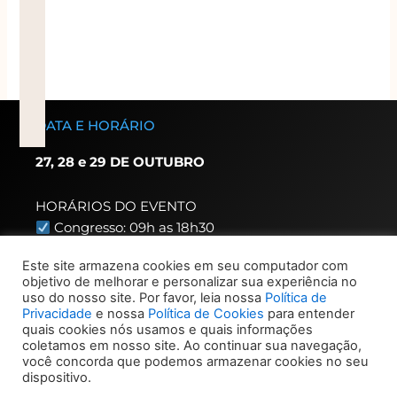
DATA E HORÁRIO
27, 28 e 29 DE OUTUBRO
HORÁRIOS DO EVENTO
Congresso: 09h as 18h30
(acesso congressista 8h)
Este site armazena cookies em seu computador com
Exposição: 8h as 20h
objetivo de melhorar e personalizar sua experiência no
(acesso expositor 7h30)
uso do nosso site. Por favor, leia nossa
Política de
Privacidade
e nossa
Política de Cookies
para entender
quais cookies nós usamos e quais informações
HORÁRIO CREDENCIAMENTO
coletamos em nosso site. Ao continuar sua navegação,
Congressista – 7h as 19h
você concorda que podemos armazenar cookies no seu
dispositivo.
Visitante – 9h30 dia 22,
demais dias 9h