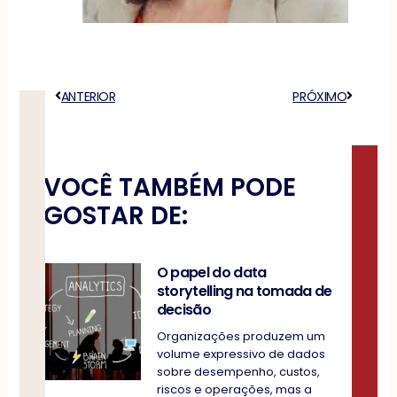
Anterior
ANTERIOR
PRÓXIMO
Próximo
VOCÊ TAMBÉM PODE
GOSTAR DE:
O papel do data
storytelling na tomada de
decisão
Organizações produzem um
volume expressivo de dados
sobre desempenho, custos,
riscos e operações, mas a