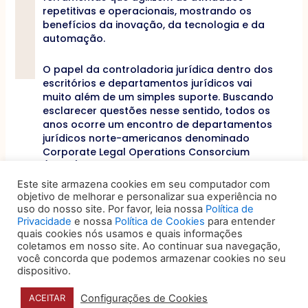
repetitivas e operacionais, mostrando os
benefícios da inovação, da tecnologia e da
automação.
O papel da controladoria jurídica dentro dos
escritórios e departamentos jurídicos vai
muito além de um simples suporte. Buscando
esclarecer questões nesse sentido, todos os
anos ocorre um encontro de departamentos
jurídicos norte-americanos denominado
Corporate Legal Operations Consorcium
(CLOC), cujo objetivo é guiar os profissionais
da área jurídica na implementação das
Este site armazena cookies em seu computador com
chamadas operações legais (legal
objetivo de melhorar e personalizar sua experiência no
operations) pelo mundo. As operações
uso do nosso site. Por favor, leia nossa
Política de
legais ficam aos cuidados de equipes
Privacidade
e nossa
Política de Cookies
para entender
multifuncionais e os escritórios e
quais cookies nós usamos e quais informações
coletamos em nosso site. Ao continuar sua navegação,
departamentos jurídicos são inspirados a
você concorda que podemos armazenar cookies no seu
melhorar e aumentar a eficiência dos
dispositivo.
negócios jurídicos. Ressalta-se que uma das
competências incentivadas pelo CLOC é a
Configurações de Cookies
ACEITAR
criação de uma controladoria jurídica