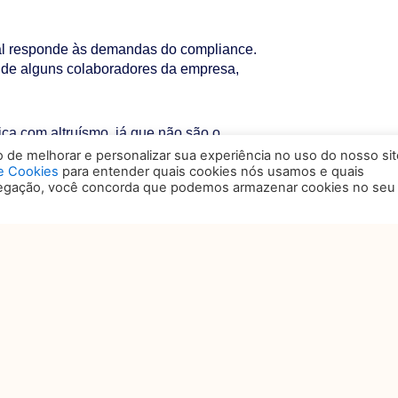
xual responde às demandas do compliance.
 de alguns colaboradores da empresa,
ica com altruísmo, já que não são o
legítimo objetivo de criar valor para os
de melhorar e personalizar sua experiência no uso do nosso sit
de Cookies
para entender quais cookies nós usamos e quais
 é o elemento que permite aos conselhos de
vegação, você concorda que podemos armazenar cookies no seu
 de corto, mediano ou de longo prazo para
 fornecedores e demais stakeholders,
empresa. A ética é parte fundamental da
o pouco conhecida do matemático William
descrição da famosa „Tragedia dos
 qual indivíduos, motivados
oal acabam sobre explorando um recurso
íduos. Eles não fazem nada proibido pela
 isso tem consequências desastrosas.