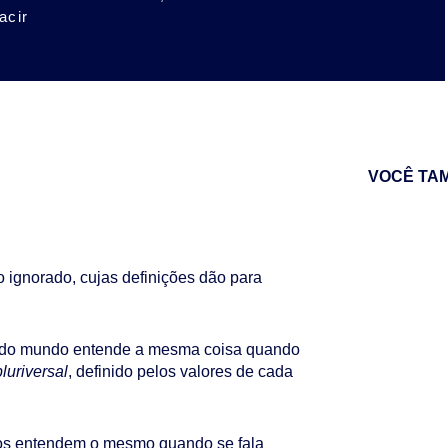
acir
VOCÊ TA
o ignorado, cujas definições dão para
 todo mundo entende a mesma coisa quando
pluriversal
, definido pelos valores de cada
odos entendem o mesmo quando se fala