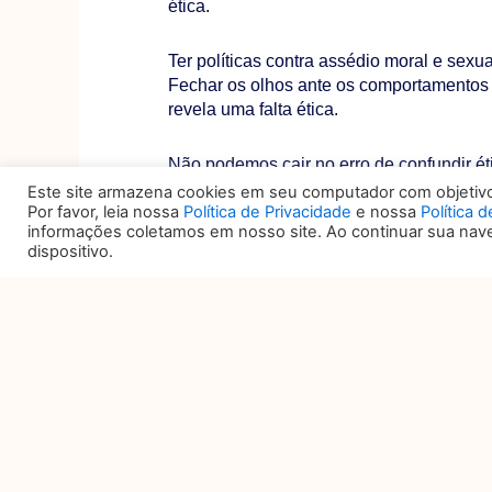
ética.
Ter políticas contra assédio moral e se
Fechar os olhos ante os comportamentos
revela uma falta ética.
Não podemos cair no erro de confundir ét
mesmo. A ética também não é contrária ao 
Este site armazena cookies em seu computador com objetivo 
Por favor, leia nossa
Política de Privacidade
e nossa
Política 
acionistas. Muito pelo contrário, a ética
informações coletamos em nosso site. Ao continuar sua na
administração distinguir entre criar valor
dispositivo.
seus acionistas, clientes, colaboradores,
assim como proteger a reputação da sua 
governança.
No ano de 1833 apareceu uma publicaçã
Foster Llod (1794-1852). Ele continha a 
Comuns “. Trata se de aquela situação na
exclusivamente pelo seu interesse pess
limitado que compartem com outros indiv
lei. Mas também não fazem o que ético e