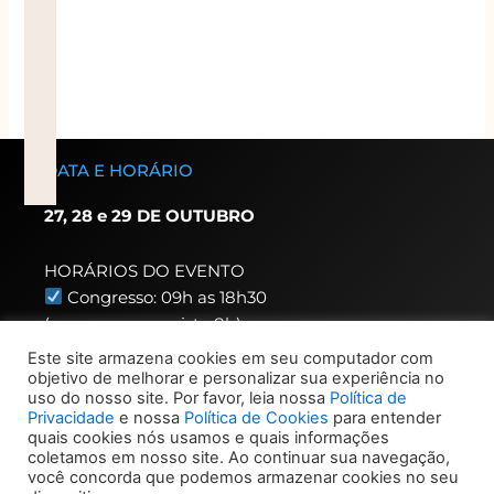
DATA E HORÁRIO
27, 28 e 29 DE OUTUBRO
HORÁRIOS DO EVENTO
Congresso: 09h as 18h30
(acesso congressista 8h)
Exposição: 8h as 20h
Este site armazena cookies em seu computador com
(acesso expositor 7h30)
objetivo de melhorar e personalizar sua experiência no
uso do nosso site. Por favor, leia nossa
Política de
Privacidade
e nossa
Política de Cookies
para entender
HORÁRIO CREDENCIAMENTO
quais cookies nós usamos e quais informações
coletamos em nosso site. Ao continuar sua navegação,
Congressista – 7h as 19h
você concorda que podemos armazenar cookies no seu
Visitante – 9h30 dia 22,
demais dias 9h