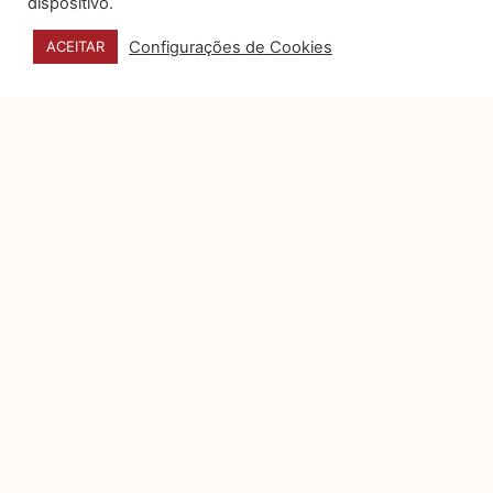
dispositivo.
LOCAL
Configurações de Cookies
ACEITAR
TRANSAMERICA EXPO CENTER
Av. Dr. Mário Vilas Boas Rodrigues, 387 – Santo
Amaro
São Paulo – SP
https://www.transamericaexpo.com.br/
CONTATO
FALE CONOSCO
AGÊNCIA DE VIAGENS OFICIAL
QUERO ME INSCREVER