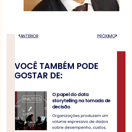
Anterior
ANTERIOR
PRÓXIMO
Próximo
VOCÊ TAMBÉM PODE
GOSTAR DE:
O papel do data
storytelling na tomada de
decisão
Organizações produzem um
volume expressivo de dados
sobre desempenho, custos,