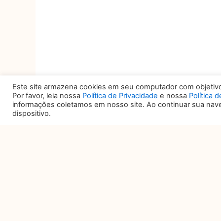
Este site armazena cookies em seu computador com objetivo 
Por favor, leia nossa
Política de Privacidade
e nossa
Política 
informações coletamos em nosso site. Ao continuar sua na
dispositivo.
DATA E HORÁRIO
L
27, 28 e 29 DE OUTUBRO
TR