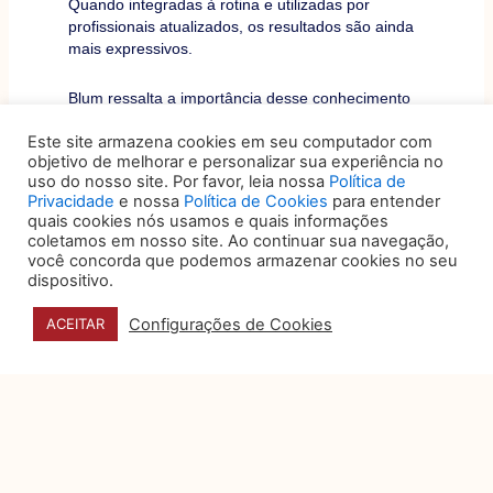
Quando integradas à rotina e utilizadas por
profissionais atualizados, os resultados são ainda
mais expressivos.
Blum ressalta a importância desse conhecimento
sobre as tecnologias disruptivas para entender seus
Este site armazena cookies em seu computador com
impactos. Ele dá o exemplo de um Smart Contract
objetivo de melhorar e personalizar sua experiência no
ou outra operação no Blockchain: “
[ela] reclama
uso do nosso site. Por favor, leia nossa
Política de
diferentes análises, como a legalidade da
Privacidade
e nossa
Política de Cookies
para entender
negociação e da moeda utilizada, assim como a
quais cookies nós usamos e quais informações
incidência de eventuais tributos
”.
coletamos em nosso site. Ao continuar sua navegação,
você concorda que podemos armazenar cookies no seu
Para ele, não há como mensurar ou definir de forma
dispositivo.
taxativa quais os impactos jurídicos das tecnologias
disruptivas, justamente em razão de sua essência e
Configurações de Cookies
ACEITAR
resultados. “
Porém, justamente por isso, debater o
assunto é completamente importante, não só na
academia, mas também em situações práticas,
sejam elas no contexto familiar, escolar, social ou de
negócios, aprendendo conjunta e continuamente a
avançar, mitigando os riscos
”.