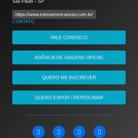
São Paulo – SP
https://www.transamericaexpo.com.br/
CONTATO
FALE CONOSCO
AGÊNCIA DE VIAGENS OFICIAL
QUERO ME INSCREVER
QUERO EXPOR / PATROCINAR
L
F
I
Y
i
a
n
o