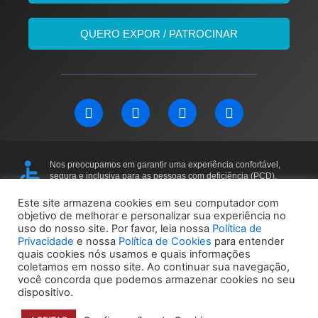
QUERO EXPOR / PATROCINAR
L
F
I
Y
i
a
n
o
n
c
s
u
k
e
t
t
e
b
a
u
Nos preocupamos em garantir uma experiência confortável,
d
o
g
b
segura e inclusiva para as pessoas com deficiência (PCD).
i
o
r
e
O local do evento conta com acessibilidade em todos os andares,
incluindo elevadores e banheiros adaptados.
n
k
a
Este site armazena cookies em seu computador com
Para mais informações ou solicitações específicas, entre em
objetivo de melhorar e personalizar sua experiência no
m
contato: 11 97169-5011
uso do nosso site. Por favor, leia nossa
Política de
Privacidade
e nossa
Política de Cookies
para entender
quais cookies nós usamos e quais informações
Política de Privacidade
Política de Cookies
coletamos em nosso site. Ao continuar sua navegação,
você concorda que podemos armazenar cookies no seu
dispositivo.
© 2024 Unbox Eventos – Todos os direitos reservados |