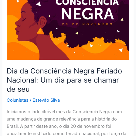
Negra
Feriado
Nacional:
Um
dia
para
se
chamar
de
seu
Dia da Consciência Negra Feriado
Nacional: Um dia para se chamar
de seu
Colunistas
/
Estevão Silva
Iniciamos o indecifrável mês da Consciência Negra com
uma mudança de grande relevância para a história do
Brasil. A partir deste ano, o dia 20 de novembro foi
oficialmente instituído como feriado nacional, por força da