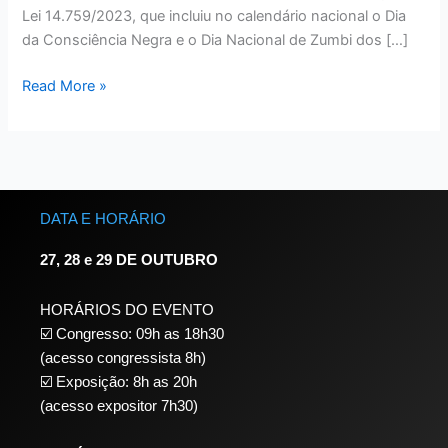
Lei 14.759/2023, que incluiu no calendário nacional o Dia
da Consciência Negra e o Dia Nacional de Zumbi dos […]
Read More »
DATA E HORÁRIO
27, 28 e 29 DE OUTUBRO
HORÁRIOS DO EVENTO
☑️ Congresso: 09h as 18h30
(acesso congressista 8h)
☑️ Exposição: 8h as 20h
(acesso expositor 7h30)