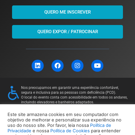
QUERO ME INSCREVER
QUERO EXPOR / PATROCINAR
L
F
I
Y
i
a
n
o
n
c
s
u
k
e
t
t
e
b
a
u
Nos preocupamos em garantir uma experiência confortável,
d
o
g
b
segura e inclusiva para as pessoas com deficiência (PCD).
i
o
r
e
O local do evento conta com acessibilidade em todos os andares,
incluindo elevadores e banheiros adaptados.
n
k
a
Para mais informações ou solicitações específicas, entre em
m
contato: 11 97169-5011
Este site armazena cookies em seu computador com
objetivo de melhorar e personalizar sua experiência no
uso do nosso site. Por favor, leia nossa
Política de
Política de Privacidade
Política de Cookies
Privacidade
e nossa
Política de Cookies
para entender