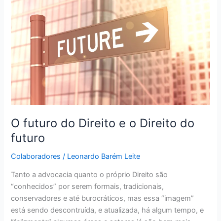
do
Direito
e
o
Direito
do
futuro
O futuro do Direito e o Direito do
futuro
Colaboradores
/
Leonardo Barém Leite
Tanto a advocacia quanto o próprio Direito são
“conhecidos” por serem formais, tradicionais,
conservadores e até burocráticos, mas essa “imagem”
está sendo descontruída, e atualizada, há algum tempo, e