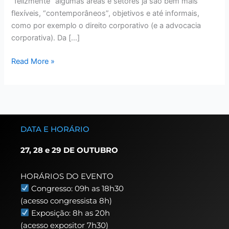
“felizmente” algumas áreas e setores já são bem mais
flexíveis, “contemporâneos”, objetivos e até informais,
como por exemplo o direito corporativo (e a advocacia
corporativa). Da […]
Read More »
DATA E HORÁRIO
27, 28 e 29 DE OUTUBRO
HORÁRIOS DO EVENTO
Congresso: 09h as 18h30
(acesso congressista 8h)
Exposição: 8h as 20h
(acesso expositor 7h30)