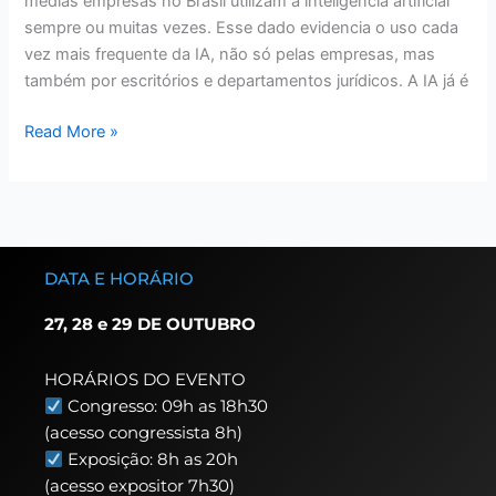
médias empresas no Brasil utilizam a inteligência artificial
sempre ou muitas vezes. Esse dado evidencia o uso cada
vez mais frequente da IA, não só pelas empresas, mas
também por escritórios e departamentos jurídicos. A IA já é
Read More »
DATA E HORÁRIO
27, 28 e 29 DE OUTUBRO
HORÁRIOS DO EVENTO
Congresso: 09h as 18h30
(acesso congressista 8h)
Exposição: 8h as 20h
(acesso expositor 7h30)