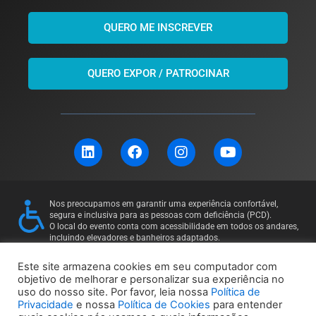
QUERO ME INSCREVER
QUERO EXPOR / PATROCINAR
L
F
I
Y
i
a
n
o
n
c
s
u
k
e
t
t
e
b
a
u
Nos preocupamos em garantir uma experiência confortável,
d
o
g
b
segura e inclusiva para as pessoas com deficiência (PCD).
i
o
r
e
O local do evento conta com acessibilidade em todos os andares,
incluindo elevadores e banheiros adaptados.
n
k
a
Para mais informações ou solicitações específicas, entre em
m
contato: 11 97169-5011
Este site armazena cookies em seu computador com
objetivo de melhorar e personalizar sua experiência no
uso do nosso site. Por favor, leia nossa
Política de
Política de Privacidade
Política de Cookies
Privacidade
e nossa
Política de Cookies
para entender