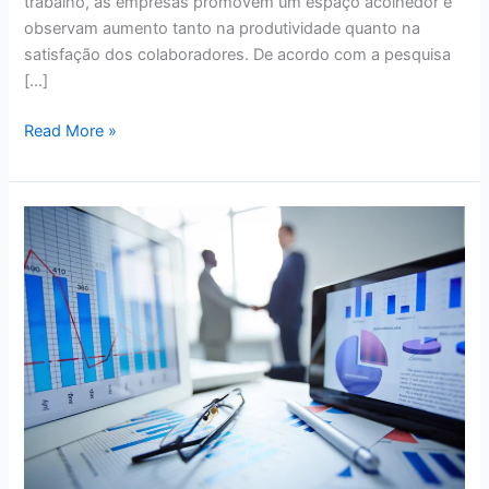
trabalho, as empresas promovem um espaço acolhedor e
observam aumento tanto na produtividade quanto na
satisfação dos colaboradores. De acordo com a pesquisa
[…]
Read More »
Acessibilidade
e
Inclusão:
Facilitando
o
Acesso
e
Uso
dos
Dados