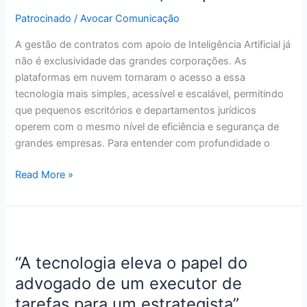
IA
Patrocinado
/
Avocar Comunicação
automatiza
tarefas,
A gestão de contratos com apoio de Inteligência Artificial já
não
não é exclusividade das grandes corporações. As
profissões
plataformas em nuvem tornaram o acesso a essa
tecnologia mais simples, acessível e escalável, permitindo
que pequenos escritórios e departamentos jurídicos
operem com o mesmo nível de eficiência e segurança de
grandes empresas. Para entender com profundidade o
Read More »
“A
tecnologia
“A tecnologia eleva o papel do
eleva
o
advogado de um executor de
papel
tarefas para um estrategista”,