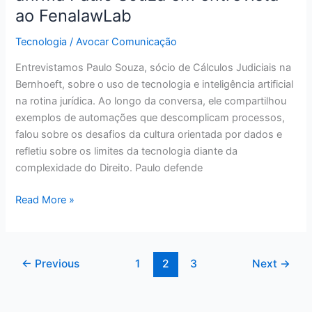
assegura
ao FenalawLab
conexões
duradouras”,
Tecnologia
/
Avocar Comunicação
afirma
Entrevistamos Paulo Souza, sócio de Cálculos Judiciais na
Paulo
Bernhoeft, sobre o uso de tecnologia e inteligência artificial
Souza
na rotina jurídica. Ao longo da conversa, ele compartilhou
em
exemplos de automações que descomplicam processos,
entrevista
falou sobre os desafios da cultura orientada por dados e
ao
refletiu sobre os limites da tecnologia diante da
FenalawLab
complexidade do Direito. Paulo defende
Read More »
←
Previous
1
2
3
Next
→