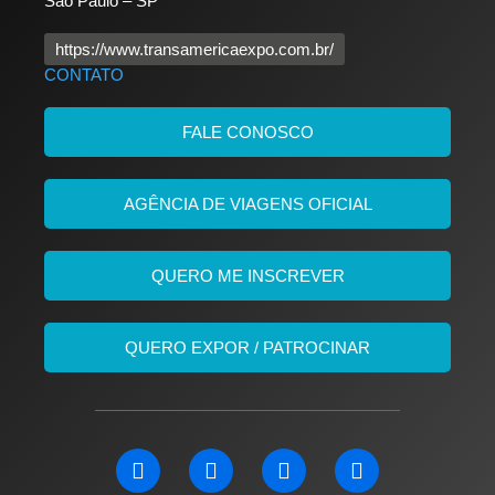
São Paulo – SP
https://www.transamericaexpo.com.br/
CONTATO
FALE CONOSCO
AGÊNCIA DE VIAGENS OFICIAL
QUERO ME INSCREVER
QUERO EXPOR / PATROCINAR
L
F
I
Y
i
a
n
o