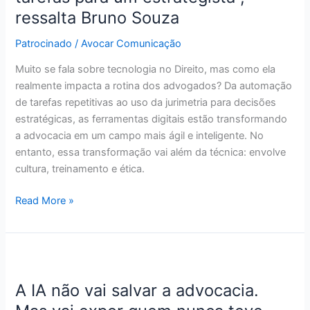
do
ressalta Bruno Souza
advogado
de
Patrocinado
/
Avocar Comunicação
um
Muito se fala sobre tecnologia no Direito, mas como ela
executor
realmente impacta a rotina dos advogados? Da automação
de
de tarefas repetitivas ao uso da jurimetria para decisões
tarefas
estratégicas, as ferramentas digitais estão transformando
para
a advocacia em um campo mais ágil e inteligente. No
um
entanto, essa transformação vai além da técnica: envolve
estrategista”,
cultura, treinamento e ética.
ressalta
Bruno
Read More »
Souza
A
IA
A IA não vai salvar a advocacia.
não
vai