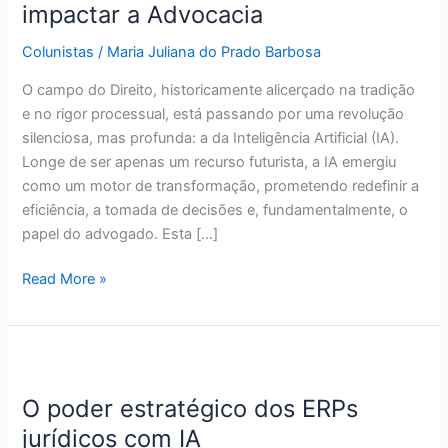
IA
impactar a Advocacia
que
Colunistas
/
Maria Juliana do Prado Barbosa
vão
impactar
O campo do Direito, historicamente alicerçado na tradição
a
e no rigor processual, está passando por uma revolução
Advocacia
silenciosa, mas profunda: a da Inteligência Artificial (IA).
Longe de ser apenas um recurso futurista, a IA emergiu
como um motor de transformação, prometendo redefinir a
eficiência, a tomada de decisões e, fundamentalmente, o
papel do advogado. Esta […]
Read More »
O
poder
O poder estratégico dos ERPs
estratégico
dos
jurídicos com IA