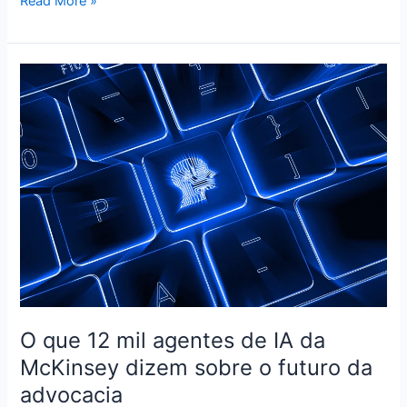
Read More »
O
que
12
mil
agentes
de
IA
da
McKinsey
dizem
sobre
o
futuro
O que 12 mil agentes de IA da
da
McKinsey dizem sobre o futuro da
advocacia
advocacia