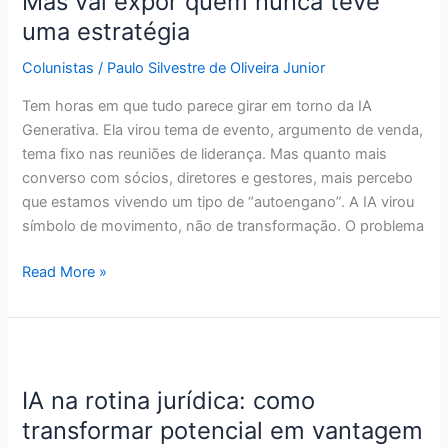
Mas vai expor quem nunca teve
salvar
uma estratégia
a
advocacia.
Colunistas
/
Paulo Silvestre de Oliveira Junior
Mas
Tem horas em que tudo parece girar em torno da IA
vai
Generativa. Ela virou tema de evento, argumento de venda,
expor
tema fixo nas reuniões de liderança. Mas quanto mais
quem
converso com sócios, diretores e gestores, mais percebo
nunca
que estamos vivendo um tipo de “autoengano”. A IA virou
teve
símbolo de movimento, não de transformação. O problema
uma
estratégia
Read More »
IA
na
IA na rotina jurídica: como
rotina
jurídica:
transformar potencial em vantagem
como