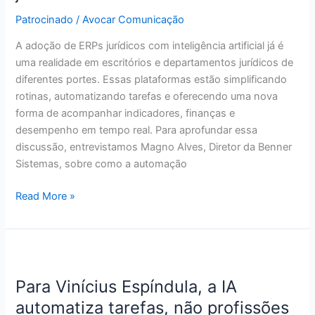
ERPs
Patrocinado
/
Avocar Comunicação
jurídicos
com
A adoção de ERPs jurídicos com inteligência artificial já é
IA
uma realidade em escritórios e departamentos jurídicos de
diferentes portes. Essas plataformas estão simplificando
rotinas, automatizando tarefas e oferecendo uma nova
forma de acompanhar indicadores, finanças e
desempenho em tempo real. Para aprofundar essa
discussão, entrevistamos Magno Alves, Diretor da Benner
Sistemas, sobre como a automação
Read More »
Para
Vinícius
Para Vinícius Espíndula, a IA
Espíndula,
a
automatiza tarefas, não profissões