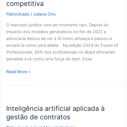
competitiva
transformar
potencial
Patrocinado
/
Juliana Ono
em
O mercado jurídico vive um momento raro. Depois do
vantagem
impacto dos modelos generativos no fim de 2022 a
competitiva
advocacia deixou de ver a IA como ameaça e passou a
encará-la como uma aliada. Na edição 2024 do Future of
Professionals, 95% dos profissionais no Brasil afirmaram
perceber a IA como uma força do bem. Esse
Read More »
Inteligência
artificial
Inteligência artificial aplicada à
aplicada
à
gestão de contratos
gestão