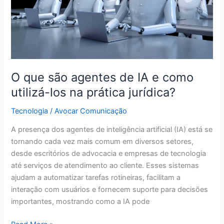
e
como
utilizá-
los
na
prática
jurídica?
O que são agentes de IA e como
utilizá-los na prática jurídica?
Tecnologia
/
Avocar Comunicação
A presença dos agentes de inteligência artificial (IA) está se
tornando cada vez mais comum em diversos setores,
desde escritórios de advocacia e empresas de tecnologia
até serviços de atendimento ao cliente. Esses sistemas
ajudam a automatizar tarefas rotineiras, facilitam a
interação com usuários e fornecem suporte para decisões
importantes, mostrando como a IA pode