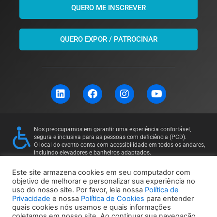
QUERO ME INSCREVER
QUERO EXPOR / PATROCINAR
L
F
I
Y
i
a
n
o
n
c
s
u
k
e
t
t
e
b
a
u
Nos preocupamos em garantir uma experiência confortável,
d
o
g
b
segura e inclusiva para as pessoas com deficiência (PCD).
i
o
r
e
O local do evento conta com acessibilidade em todos os andares,
incluindo elevadores e banheiros adaptados.
n
k
a
Para mais informações ou solicitações específicas, entre em
m
contato: 11 97169-5011
Este site armazena cookies em seu computador com
objetivo de melhorar e personalizar sua experiência no
uso do nosso site. Por favor, leia nossa
Política de
Política de Privacidade
Política de Cookies
Privacidade
e nossa
Política de Cookies
para entender
quais cookies nós usamos e quais informações
coletamos em nosso site. Ao continuar sua navegação,