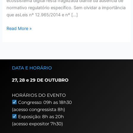
ecossistema digital resta fragilizada diante da ausência de
normativo regulatório específico. Sem olvidar a importância
que asLeis nº 12.965/2014 e nº […]
Read More »
DATA E HORÁRIO
27, 28 e 29 DE OUTUBRO
HORÁRIOS DO EVENTO
Congresso: 09h as 18h30
(acesso congressista 8h)
Exposição: 8h as 20h
(acesso expositor 7h30)