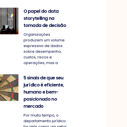
O papel do data
storytelling na
tomada de decisão
Organizações
produzem um volume
expressivo de dados
sobre desempenho,
custos, riscos e
operações, mas a
5 sinais de que seu
jurídico é eficiente,
humano e bem-
posicionado no
mercado
Por muito tempo, o
departamento jurídico
foi visto como um setor