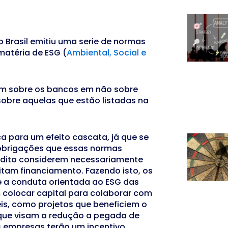
o Brasil emitiu uma serie de normas
atéria de ESG (
Ambiental, Social e
m sobre os bancos em não sobre
obre aquelas que estão listadas na
a para um efeito cascata, já que se
 obrigações que essas normas
rédito considerem necessariamente
itam financiamento. Fazendo isto, os
e a conduta orientada ao ESG das
colocar capital para colaborar com
is, como projetos que beneficiem o
que visam a redução a pegada de
as empresas terão um incentivo