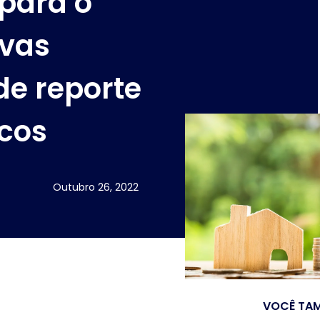
 para o
ovas
de reporte
cos
Outubro 26, 2022
VOCÊ TAM