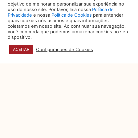
objetivo de melhorar e personalizar sua experiência no
uso do nosso site. Por favor, leia nossa
Política de
Privacidade
e nossa
Política de Cookies
para entender
Anterior
ANTERIOR
PRÓXIMO
Próximo
quais cookies nós usamos e quais informações
coletamos em nosso site. Ao continuar sua navegação,
você concorda que podemos armazenar cookies no seu
dispositivo.
VOCÊ TAMBÉM PODE
Configurações de Cookies
ACEITAR
GOSTAR DE:
O papel do data
storytelling na tomada de
decisão
Organizações produzem um
volume expressivo de dados
sobre desempenho, custos,
riscos e operações, mas a
5 sinais de que seu jurídico