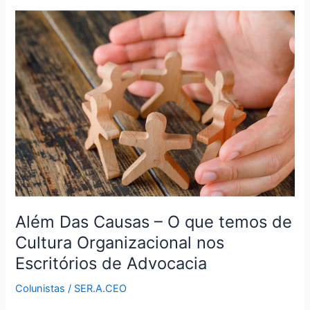
Além
Das
Causas
–
O
que
temos
de
Cultura
Organizacional
nos
Escritórios
de
Além Das Causas – O que temos de
Advocacia
Cultura Organizacional nos
Escritórios de Advocacia
Colunistas
/
SER.A.CEO