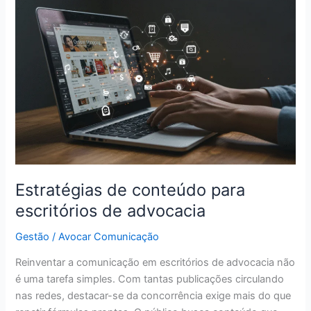
de
conteúdo
para
escritórios
de
advocacia
Estratégias de conteúdo para
escritórios de advocacia
Gestão
/
Avocar Comunicação
Reinventar a comunicação em escritórios de advocacia não
é uma tarefa simples. Com tantas publicações circulando
nas redes, destacar-se da concorrência exige mais do que