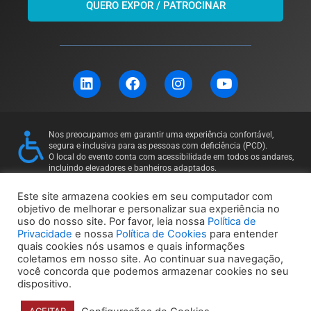
QUERO EXPOR / PATROCINAR
L
F
I
Y
i
a
n
o
n
c
s
u
k
e
t
t
e
b
a
u
Nos preocupamos em garantir uma experiência confortável,
d
o
g
b
segura e inclusiva para as pessoas com deficiência (PCD).
i
o
r
e
O local do evento conta com acessibilidade em todos os andares,
incluindo elevadores e banheiros adaptados.
n
k
a
Para mais informações ou solicitações específicas, entre em
m
contato: 11 97169-5011
Este site armazena cookies em seu computador com
objetivo de melhorar e personalizar sua experiência no
uso do nosso site. Por favor, leia nossa
Política de
Política de Privacidade
Política de Cookies
Privacidade
e nossa
Política de Cookies
para entender
quais cookies nós usamos e quais informações
coletamos em nosso site. Ao continuar sua navegação,
você concorda que podemos armazenar cookies no seu
dispositivo.
© 2024 Unbox Eventos – Todos os direitos reservados |