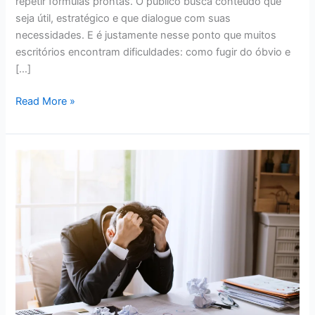
repetir fórmulas prontas. O público busca conteúdo que
seja útil, estratégico e que dialogue com suas
necessidades. E é justamente nesse ponto que muitos
escritórios encontram dificuldades: como fugir do óbvio e
[…]
Read More »
Inovação
ou
Ilusão?
Por
que
muitos
escritórios
de
advocacia
estão