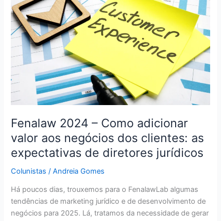
–
Como
adicionar
valor
aos
negócios
dos
clientes:
as
expectativas
de
Fenalaw 2024 – Como adicionar
diretores
valor aos negócios dos clientes: as
jurídicos
expectativas de diretores jurídicos
Colunistas
/
Andreia Gomes
Há poucos dias, trouxemos para o FenalawLab algumas
tendências de marketing jurídico e de desenvolvimento de
negócios para 2025. Lá, tratamos da necessidade de gerar