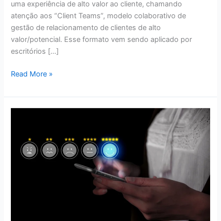
uma experiência de alto valor ao cliente, chamando
atenção aos “Client Teams”, modelo colaborativo de
gestão de relacionamento de clientes de alto
valor/potencial. Esse formato vem sendo aplicado por
escritórios […]
Read More »
Advocacia
X
Experiência
do
Cliente