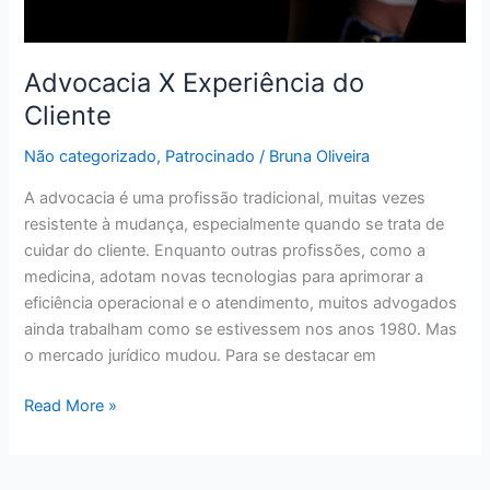
Advocacia X Experiência do
Cliente
Não categorizado
,
Patrocinado
/
Bruna Oliveira
A advocacia é uma profissão tradicional, muitas vezes
resistente à mudança, especialmente quando se trata de
cuidar do cliente. Enquanto outras profissões, como a
medicina, adotam novas tecnologias para aprimorar a
eficiência operacional e o atendimento, muitos advogados
ainda trabalham como se estivessem nos anos 1980. Mas
o mercado jurídico mudou. Para se destacar em
Read More »