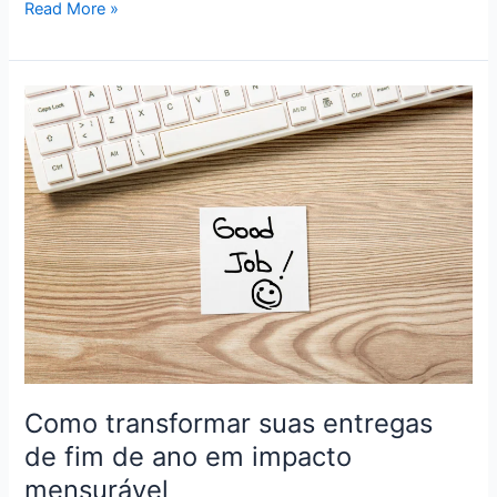
Read More »
Como
transformar
suas
entregas
de
fim
de
ano em
impacto
mensurável
Como transformar suas entregas
de fim de ano em impacto
mensurável