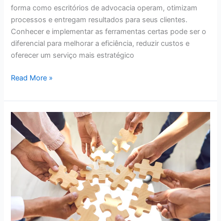
forma como escritórios de advocacia operam, otimizam
processos e entregam resultados para seus clientes.
Conhecer e implementar as ferramentas certas pode ser o
diferencial para melhorar a eficiência, reduzir custos e
oferecer um serviço mais estratégico
Read More »
Desafios
e
Oportunidades
no
Direito
Corporativo
na
Era
Digital: