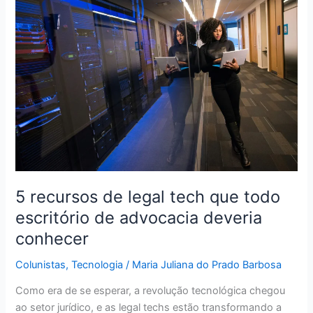
recursos
de
legal
tech
que
todo
escritório
de
advocacia
deveria
conhecer
5 recursos de legal tech que todo
escritório de advocacia deveria
conhecer
Colunistas
,
Tecnologia
/
Maria Juliana do Prado Barbosa
Como era de se esperar, a revolução tecnológica chegou
ao setor jurídico, e as legal techs estão transformando a