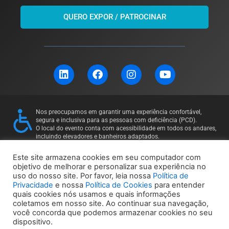
QUERO EXPOR / PATROCINAR
L
F
I
Y
i
a
n
o
n
c
s
u
k
e
t
t
e
b
a
u
Nos preocupamos em garantir uma experiência confortável,
d
o
g
b
segura e inclusiva para as pessoas com deficiência (PCD).
i
o
r
e
O local do evento conta com acessibilidade em todos os andares,
incluindo elevadores e banheiros adaptados.
n
k
a
Para mais informações ou solicitações específicas, entre em
m
contato: 11 97169-5011
Este site armazena cookies em seu computador com
objetivo de melhorar e personalizar sua experiência no
uso do nosso site. Por favor, leia nossa
Política de
Política de Privacidade
Política de Cookies
Privacidade
e nossa
Política de Cookies
para entender
quais cookies nós usamos e quais informações
coletamos em nosso site. Ao continuar sua navegação,
você concorda que podemos armazenar cookies no seu
dispositivo.