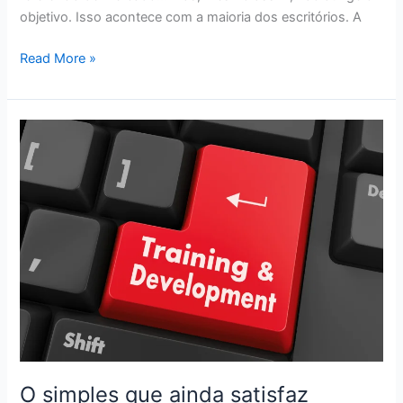
objetivo. Isso acontece com a maioria dos escritórios. A
Read More »
O
simples
que
ainda
satisfaz
O simples que ainda satisfaz