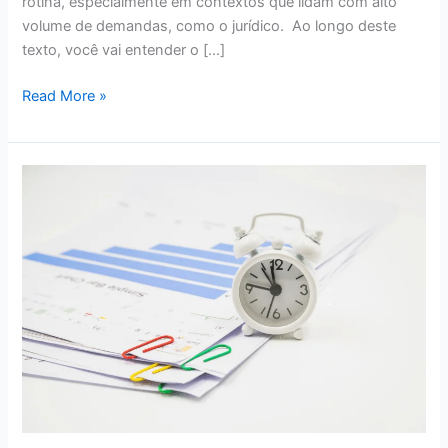
rotina, especialmente em contextos que lidam com alto
volume de demandas, como o jurídico. Ao longo deste
texto, você vai entender o […]
Read More »
Gestão
de
tempo:
técnicas
para
aumentar
a
performance