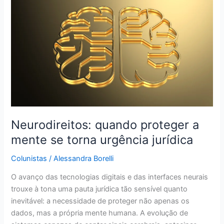
proteger
a
mente
se
torna
urgência
jurídica
Neurodireitos: quando proteger a
mente se torna urgência jurídica
Colunistas
/
Alessandra Borelli
O avanço das tecnologias digitais e das interfaces neurais
trouxe à tona uma pauta jurídica tão sensível quanto
inevitável: a necessidade de proteger não apenas os
dados, mas a própria mente humana. A evolução de