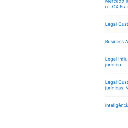
Mercado j
o LCX Fr
Legal Cus
Business A
Legal Inf
jurídico
Legal Cus
jurídicas.
Inteligênc