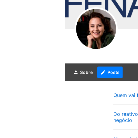
person
Sobre
create
Posts
Quem vai f
Do reativo
negócio