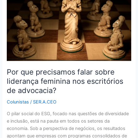
falar
sobre
liderança
feminina
nos
escritórios
de
advocacia?
Por que precisamos falar sobre
liderança feminina nos escritórios
de advocacia?
Colunistas
/
SER.A.CEO
O pilar social do ESG, focado nas questões de diversidade
e inclusão, está na pauta em todos os setores da
economia. Sob a perspectiva de negócios, os resultados
apontam que empresas com programas consolidados de