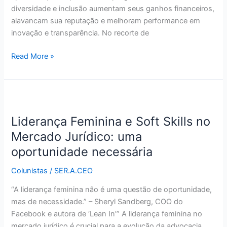
diversidade e inclusão aumentam seus ganhos financeiros,
alavancam sua reputação e melhoram performance em
inovação e transparência. No recorte de
Read More »
Liderança
Feminina
Liderança Feminina e Soft Skills no
e
Soft
Mercado Jurídico: uma
Skills
oportunidade necessária
no
Mercado
Colunistas
/
SER.A.CEO
Jurídico:
“A liderança feminina não é uma questão de oportunidade,
uma
mas de necessidade.” – Sheryl Sandberg, COO do
oportunidade
Facebook e autora de ‘Lean In’” A liderança feminina no
necessária
mercado jurídico é crucial para a evolução da advocacia.