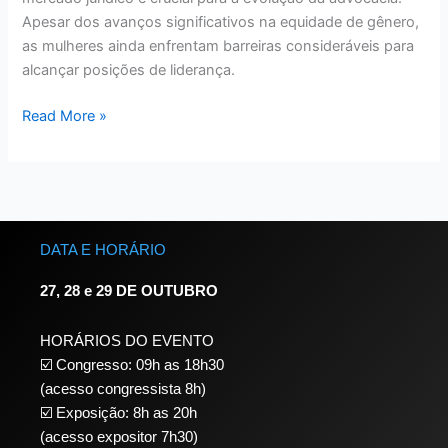
Apesar dos avanços significativos na equidade de gênero,
as mulheres ainda enfrentam barreiras consideráveis para
alcançar posições de liderança.
Read More »
DATA E HORÁRIO
27, 28 e 29 DE OUTUBRO
HORÁRIOS DO EVENTO
☑️ Congresso: 09h as 18h30
(acesso congressista 8h)
☑️ Exposição: 8h as 20h
(acesso expositor 7h30)