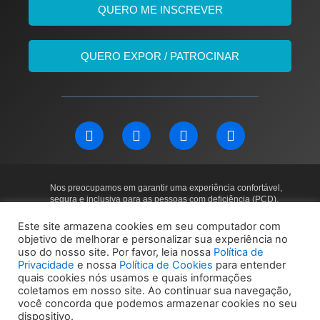
QUERO ME INSCREVER
QUERO EXPOR / PATROCINAR
L
F
I
Y
i
a
n
o
n
c
s
u
k
e
t
t
e
b
a
u
Nos preocupamos em garantir uma experiência confortável,
d
o
g
b
segura e inclusiva para as pessoas com deficiência (PCD).
i
o
r
e
O local do evento conta com acessibilidade em todos os andares,
incluindo elevadores e banheiros adaptados.
n
k
a
Este site armazena cookies em seu computador com
Para mais informações ou solicitações específicas, entre em
objetivo de melhorar e personalizar sua experiência no
m
contato: 11 97169-5011
uso do nosso site. Por favor, leia nossa
Política de
Privacidade
e nossa
Política de Cookies
para entender
quais cookies nós usamos e quais informações
Política de Privacidade
Política de Cookies
coletamos em nosso site. Ao continuar sua navegação,
você concorda que podemos armazenar cookies no seu
dispositivo.