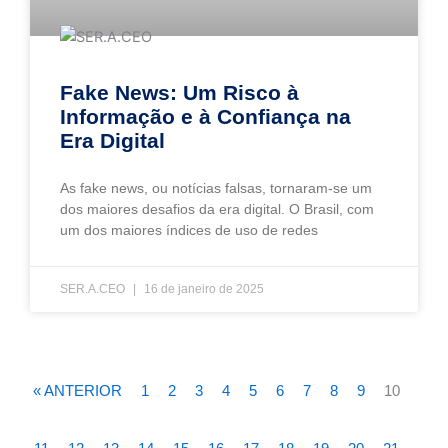
Fake News: Um Risco à
Informação e à Confiança na
Era Digital
As fake news, ou notícias falsas, tornaram-se um
dos maiores desafios da era digital. O Brasil, com
um dos maiores índices de uso de redes
SER.A.CEO
16 de janeiro de 2025
« ANTERIOR
1
2
3
4
5
6
7
8
9
10